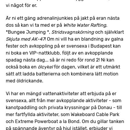
vi något för er.
Är ni ett gäng adrenalinjunkies på jakt på eran nästa
dos så kan vi ta med er på
White Water Rafting
,
*Bungee Jumping *,
Stridsvagnskörning
och självklart
Skjuta med AK-47
! Om ni vill ha en blandning av galna
fester och avkoppling på er svensexa i Budapest kan
ni boka en VIP-nattklubb, följt av en avkopplande
spadag nästa dag... så är ni redo för rond 2! Ni kan
också boka en
ölcykel
för dagen, vilket är ett utmärkt
sätt att ladda batterierna och kombinera lätt motion
med öldrickande.
Vi har en mängd vattenaktiviteter att erbjuda på er
svensexa, allt från mer avkopplande aktiviteter - som
kanotpaddling och privata kryssningar på Donau - till
mer fartfyllda aktiviteter, som Wakeboard Cable Park
och Extreme Powerboat a la Bond. Om du gillar tanken
på spännande äventyr på hjul istället, erbjuder vi