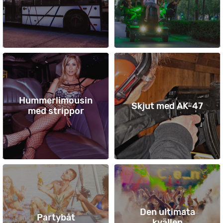
Hummerlimousin
Skjut med AK-47
med strippor
Den ultimata
Partybåt
kvällen