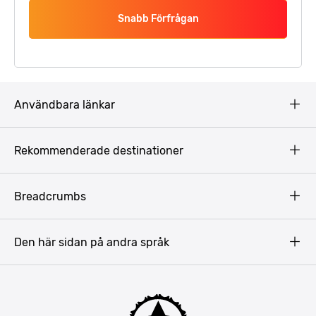
Snabb Förfrågan
Användbara länkar
Privacy Policy
Rekommenderade destinationer
Terms & Conditions
Copyright
Budapest
Breadcrumbs
Prag
Gdansk
Den här sidan på andra språk
Riga
Amsterdam
Barcelona