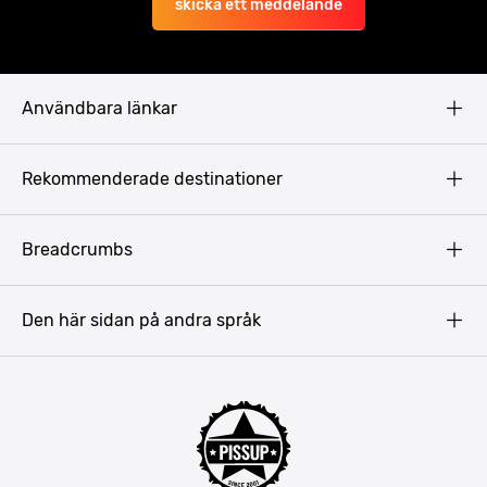
skicka ett meddelande
Användbara länkar
Privacy Policy
Rekommenderade destinationer
Terms & Conditions
Copyright
Budapest
Breadcrumbs
Prag
Gdansk
Den här sidan på andra språk
Riga
Amsterdam
Barcelona
Mallorca
Lissabon