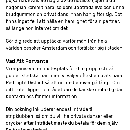
pojkarnas kväll. Se några av de hetaste tjejerna du
någonsin kommit nära, se dem uppträda live och unna
brudgummen en privat dans innan han gifter sig. Det
finns inget fel i att hålla en hemlighet för sin partner,
så länge hon inte vet om det.
Gör dig redo att upptäcka varför män från hela
världen besöker Amsterdam och förälskar sig i staden.
Vad Att Förvänta
Vi organiserar en mötesplats för din grupp och vår
guide i stadskärnan, men vi väljer oftast en plats nära
Red Light District så att ni inte behöver gå långt. Om
ditt hotell ligger i området kan de kanske möta dig där.
Kontakta oss för mer information.
Din bokning inkluderar endast inträde till
stripklubben, så om du vill ha privata danser eller
drycker efter inträdet måste du betala för dem själv.