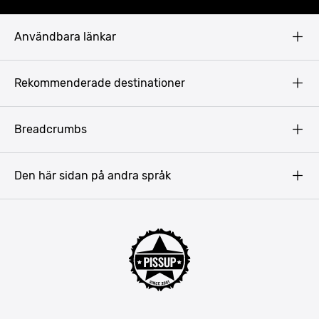
Användbara länkar
Privacy Policy
Rekommenderade destinationer
Terms & Conditions
Copyright
Budapest
Breadcrumbs
Prag
Gdansk
Den här sidan på andra språk
Riga
Amsterdam
Barcelona
Mallorca
Lissabon
Berlin