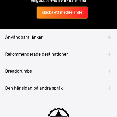
Ring oss på
+45 89 87 83 31
eller
skicka ett meddelande
Användbara länkar
Privacy Policy
Rekommenderade destinationer
Terms & Conditions
Copyright
Budapest
Breadcrumbs
Prag
Gdansk
Den här sidan på andra språk
Riga
Amsterdam
Barcelona