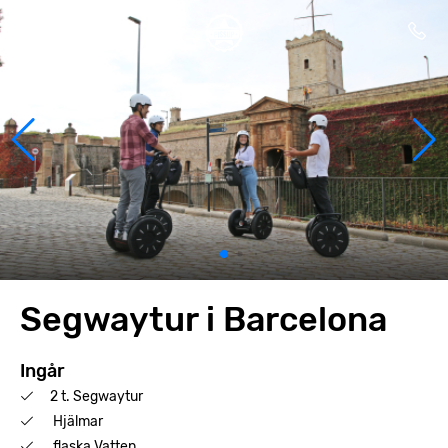
Segwaytur i Barcelona
Ingår
2 t. Segwaytur
Hjälmar
flaska Vatten