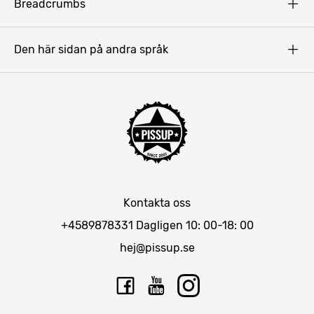
Breadcrumbs
Prag
Gdansk
Den här sidan på andra språk
Riga
Amsterdam
Barcelona
Mallorca
Lissabon
Berlin
München
Kontakta oss
Bukarest
+4589878331
Dagligen 10: 00-18: 00
hej@pissup.se