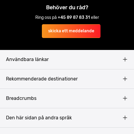
Behöver du råd?
Ring oss på
+45 89 87 83 31
eller
skicka ett meddelande
Användbara länkar
Privacy Policy
Rekommenderade destinationer
Terms & Conditions
Copyright
Budapest
Breadcrumbs
Prag
Gdansk
Den här sidan på andra språk
Riga
Amsterdam