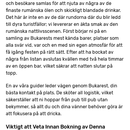
och besökare samlas för att njuta av några av de
finaste rumänska ölen och skickligt blandade drinkar.
Det här är inte en av de där rundorna där du blir ledd
till dyra turistfällor; vi levererar en äkta smak av den
rumänska nattlivsscenen. Först börjar ni på en
samling av Bukarests mest kända barer, platser som
alla svär vid, var och en med sin egen atmosfär för att
få igång festen på rätt sätt. Efter att ha bockat av
några från listan avslutas kvällen med två hela timmar
av en öppen bar, vilket säkrar att natten slutar på
topp.
En av våra guider leder vägen genom Bukarest, din
bästa kontakt på plats. De sköter all logistik, vilket
säkerställer att ni hoppar från pub till pub utan
bekymmer, så allt du och dina vänner behöver göra är
att fokusera på att dricka.
Viktigt att Veta Innan Bokning av Denna