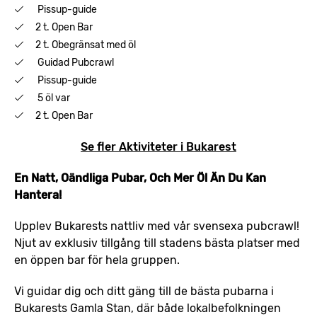
Pissup-guide
2 t. Open Bar
2 t. Obegränsat med öl
Guidad Pubcrawl
Pissup-guide
5 öl var
2 t. Open Bar
Se fler Aktiviteter i Bukarest
En Natt, Oändliga Pubar, Och Mer Öl Än Du Kan
Hantera!
Upplev Bukarests nattliv med vår svensexa pubcrawl!
Njut av exklusiv tillgång till stadens bästa platser med
en öppen bar för hela gruppen.
Vi guidar dig och ditt gäng till de bästa pubarna i
Bukarests Gamla Stan, där både lokalbefolkningen