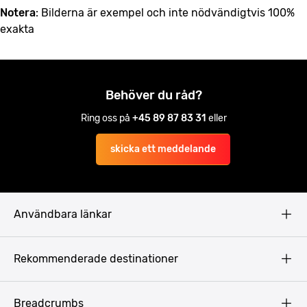
Notera
: Bilderna är exempel och inte nödvändigtvis 100%
exakta
Behöver du råd?
Ring oss på
+45 89 87 83 31
eller
skicka ett meddelande
Användbara länkar
Privacy Policy
Rekommenderade destinationer
Terms & Conditions
Copyright
Budapest
Breadcrumbs