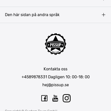
Prag
Gdansk
Den här sidan på andra språk
Riga
Amsterdam
Barcelona
Mallorca
Lissabon
Berlin
München
Kontakta oss
Bukarest
+4589878331
Dagligen 10: 00-18: 00
hej@pissup.se