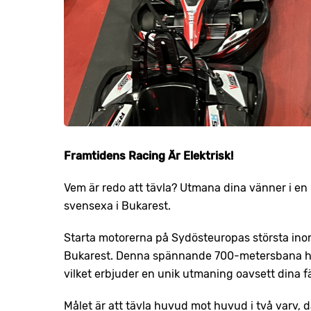
Framtidens Racing Är Elektrisk!
Vem är redo att tävla? Utmana dina vänner i en 
svensexa i Bukarest.
Starta motorerna på Sydösteuropas största inom
Bukarest. Denna spännande 700-metersbana har 
vilket erbjuder en unik utmaning oavsett dina f
Målet är att tävla huvud mot huvud i två varv, d