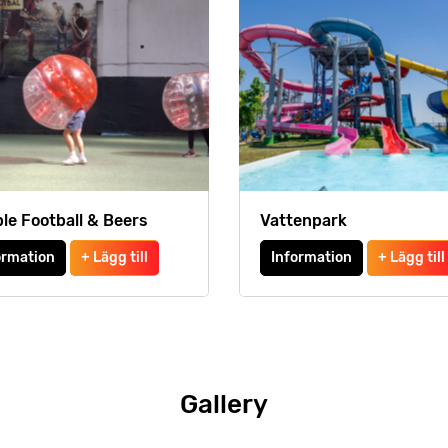
le Football & Beers
Vattenpark
ormation
+ Lägg till
Information
+ Lägg till
Gallery