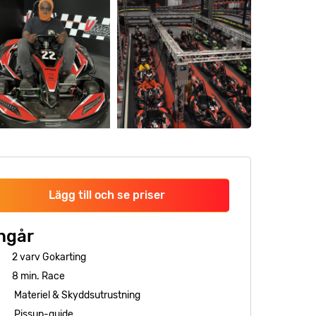
Lägg till och se priser
ngår
2 varv Gokarting
8 min. Race
Materiel & Skyddsutrustning
Pissup-guide