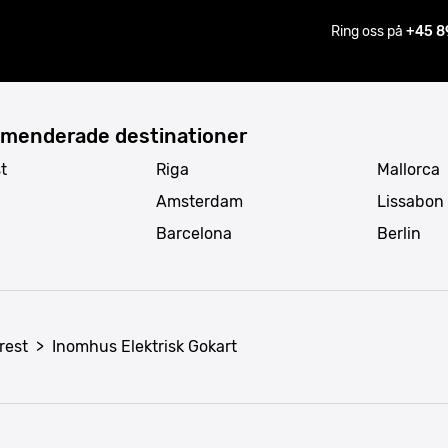
Ring oss på
+45 8
menderade destinationer
t
Riga
Mallorca
Amsterdam
Lissabon
Barcelona
Berlin
rest
>
Inomhus Elektrisk Gokart