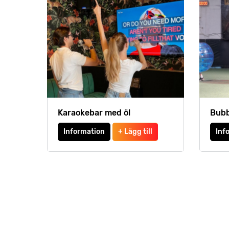
Karaokebar med öl
Bubb
Information
+ Lägg till
Inf