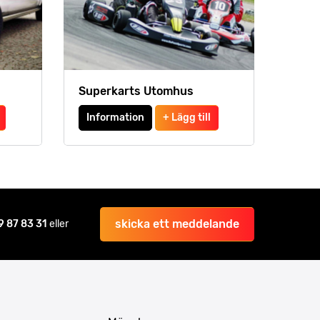
Superkarts Utomhus
Information
+ Lägg till
skicka ett meddelande
9 87 83 31
eller