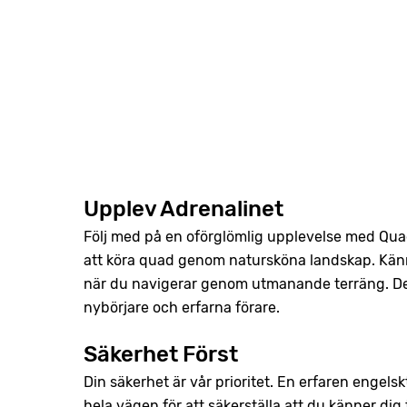
Upplev Adrenalinet
Följ med på en oförglömlig upplevelse med Qu
att köra quad genom natursköna landskap. Känn
när du navigerar genom utmanande terräng. Det
nybörjare och erfarna förare.
Säkerhet Först
Din säkerhet är vår prioritet. En erfaren engel
hela vägen för att säkerställa att du känner dig 