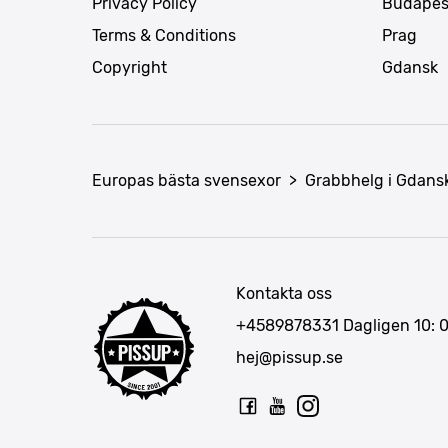
Privacy Policy
Budapes
Terms & Conditions
Prag
Copyright
Gdansk
Europas bästa svensexor
>
Grabbhelg i Gdans
Kontakta oss
+4589878331
Dagligen 10: 
hej@pissup.se