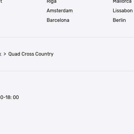
t
Riga
Mallorca
Amsterdam
Lissabon
Barcelona
Berlin
k
>
Quad Cross Country
00-18: 00