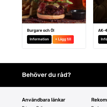
Burgare och Öl
AK-4
Information
+ Lägg till
Inf
Behöver du råd?
Användbara länkar
Rekom