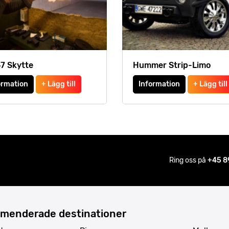
7 Skytte
Hummer Strip-Limo
ormation
+ Lägg till
Information
+ Lägg till
Ring oss på
+45 8
menderade destinationer