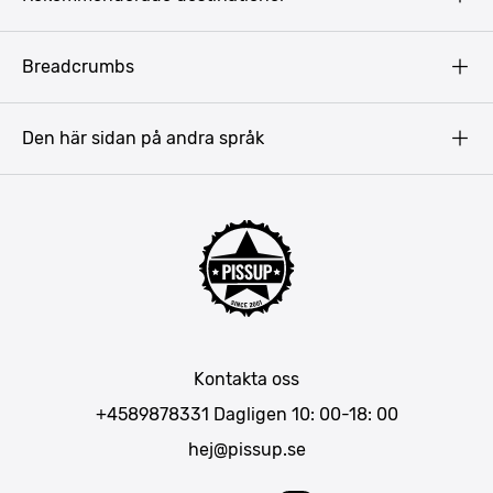
Terms & Conditions
Copyright
Budapest
Breadcrumbs
Prag
Gdansk
Den här sidan på andra språk
Riga
Amsterdam
Barcelona
Mallorca
Lissabon
Berlin
München
Kontakta oss
Bukarest
+4589878331
Dagligen 10: 00-18: 00
hej@pissup.se