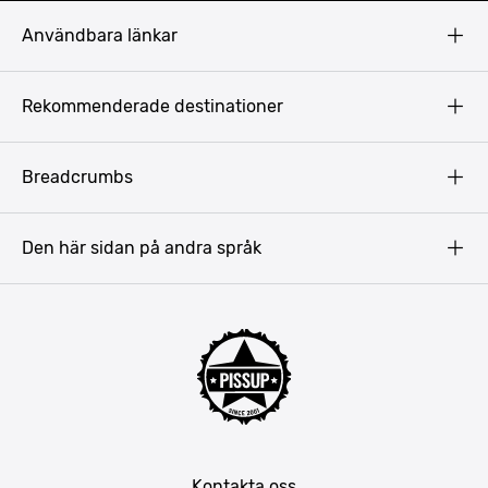
Användbara länkar
Privacy Policy
Rekommenderade destinationer
Terms & Conditions
Copyright
Budapest
Breadcrumbs
Prag
Gdansk
Den här sidan på andra språk
Riga
Amsterdam
Barcelona
Mallorca
Lissabon
Berlin
München
Kontakta oss