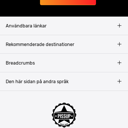
Användbara länkar
Privacy Policy
Rekommenderade destinationer
Terms & Conditions
Copyright
Budapest
Breadcrumbs
Prag
Gdansk
Den här sidan på andra språk
Riga
Amsterdam
Barcelona
Mallorca
Lissabon