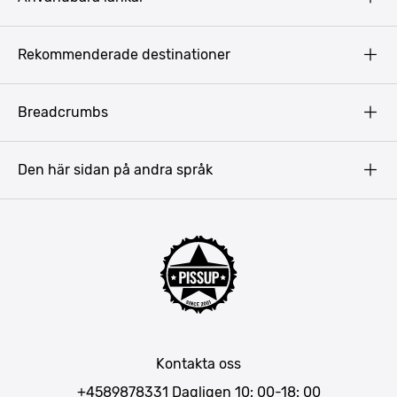
Privacy Policy
Rekommenderade destinationer
Terms & Conditions
Copyright
Budapest
Breadcrumbs
Prag
Gdansk
Den här sidan på andra språk
Riga
Amsterdam
Barcelona
Mallorca
Lissabon
Berlin
München
Kontakta oss
Bukarest
+4589878331
Dagligen 10: 00-18: 00