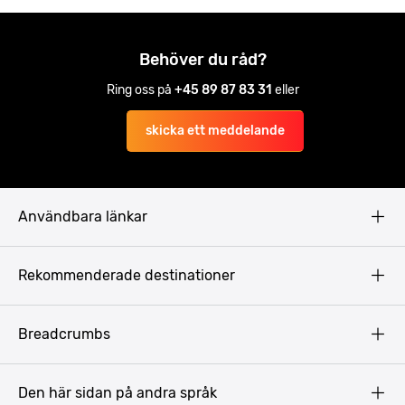
Behöver du råd?
Ring oss på
+45 89 87 83 31
eller
skicka ett meddelande
Användbara länkar
Privacy Policy
Rekommenderade destinationer
Terms & Conditions
Copyright
Budapest
Breadcrumbs
Prag
Gdansk
Den här sidan på andra språk