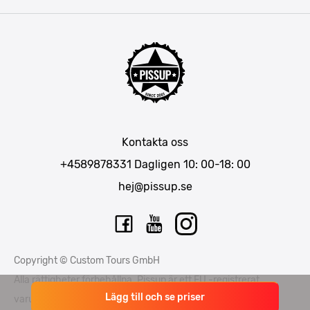
Riga
Amsterdam
Barcelona
Mallorca
Lissabon
Berlin
München
Kontakta oss
Bukarest
+4589878331
Dagligen 10: 00-18: 00
hej@pissup.se
Copyright © Custom Tours GmbH
Alla rättigheter förbehållna. Pissup är ett EU -registrerat
Lägg till och se priser
varumärke - nummer EUTM015397706 och EUTM 015397714