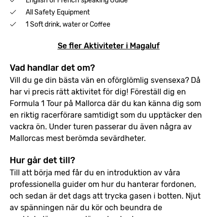
English or French speaking Guide
All Safety Equipment
1 Soft drink, water or Coffee
Se fler Aktiviteter i Magaluf
Vad handlar det om?
Vill du ge din bästa vän en oförglömlig svensexa? Då
har vi precis rätt aktivitet för dig! Föreställ dig en
Formula 1 Tour på Mallorca där du kan känna dig som
en riktig racerförare samtidigt som du upptäcker den
vackra ön. Under turen passerar du även några av
Mallorcas mest berömda sevärdheter.
Hur går det till?
Till att börja med får du en introduktion av våra
professionella guider om hur du hanterar fordonen,
och sedan är det dags att trycka gasen i botten. Njut
av spänningen när du kör och beundra de