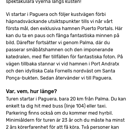
spektakulära vyerna längs kusten!
Vi startar i Paguera och följer kustvägen förbi
häpnadsväckande utsiktspunkter tills vi når vårt
första mål, den exklusiva hamnen Puerto Portals. Här
kan du ta en paus och fånga fantastiska minnen på
bild. Därefter fortsätter vi genom Palma, där du
passerar småbåtshamnen och den imponerande
katedralen, med fler tillfällen för fantastiska foton. På
vägen tillbaka stannar vi vid hamnen i Port Andratx
och den idylliska Cala Fornells nordväst om Santa
Ponça-bukten. Sedan återvänder vi till Paguera.
Var, vem, hur länge?
Turen startar i Paguera, bara 20 km från Palma. Du kan
enkelt ta dig hit med buss (linje 104) eller taxi.
Parkering finns också om du kommer med hyrbil.
Minimiåldern för turen är 23 år och du måste ha minst
2 års körerfarenhet för att få köra. Två personer kan