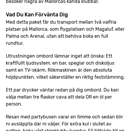
besöker några av Mallorcas kända klubbar.
Vad Du Kan Förvänta Dig
Med detta paket får du transport mellan två valfria
platser på Mallorca, som flygplatsen och Magaluf, eller
Palma och Arenal, utan att behöva boka en full
rundtur.
Utrustningen ombord lämnar inget att önska: Ett
kraftfullt ljudsystem, en bar, speglar och diskoljus
samt en TV-skärm. Rökmaskinen är den absoluta
höjdpunkten, vilket säkerställer en riktig feststämning.
Ett par drycker väntar redan på dig ombord. Du kan
välja mellan tre flaskor cava att dela OR en öl per
person.
Resan med partybusen varar en timme och sedan blir
ni avsläppta där ni väljer. För extra kul i slutet av
natten, boka vårt stripklubb-äventyr. Få tillträde till en