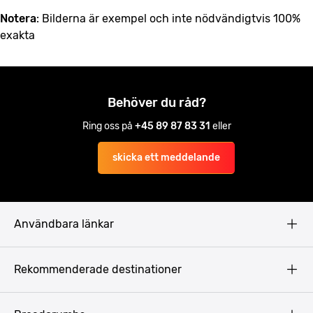
Notera
: Bilderna är exempel och inte nödvändigtvis 100%
exakta
Behöver du råd?
Ring oss på
+45 89 87 83 31
eller
skicka ett meddelande
Användbara länkar
Privacy Policy
Rekommenderade destinationer
Terms & Conditions
Copyright
Budapest