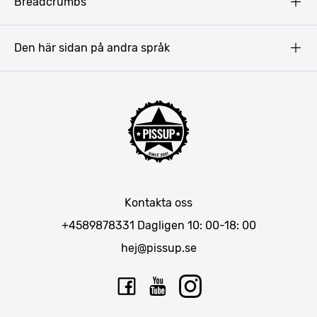
Breadcrumbs
Prag
Gdansk
Den här sidan på andra språk
Riga
Amsterdam
Barcelona
Mallorca
Lissabon
Berlin
München
Kontakta oss
Bukarest
+4589878331
Dagligen 10: 00-18: 00
hej@pissup.se