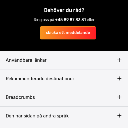
Behöver du råd?
Ring oss på
+45 89 87 83 31
eller
skicka ett meddelande
Användbara länkar
Privacy Policy
Rekommenderade destinationer
Terms & Conditions
Copyright
Budapest
Breadcrumbs
Prag
Gdansk
Den här sidan på andra språk
Riga