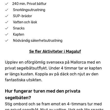
240 min. Privat båttur
Snorklingsutrustning
SUP-brädor
Vatten och läsk
Snacks
Kapten
Nödvändig säkerhetsutrustning
Se fler Aktiviteter i Magaluf
Upplev en oförglömlig svensexa på Mallorca med en
privat segelbåtsutflykt. Under 4 timmar tar er kapten
er längs kusten. Koppla av på däck och njut av den
fantastiska utsikten.
Hur fungerar turen med den privata
segelbåten?
Stig ombord och se fram emot en 4-timmars tur med
en privat segelbåt. Njut av vatten, läsk och lite snacks.