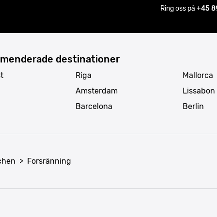
Ring oss på
+45 8
menderade destinationer
t
Riga
Mallorca
Amsterdam
Lissabon
Barcelona
Berlin
nchen
>
Forsränning