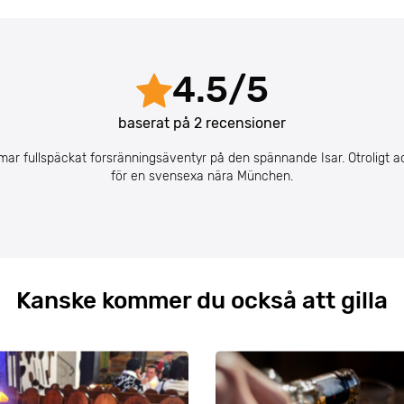
4.5
/
5
baserat på
2
recensioner
ar fullspäckat forsränningsäventyr på den spännande Isar. Otroligt act
för en svensexa nära München.
Kanske kommer du också att gilla