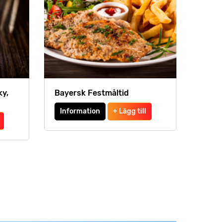
ky,
Bayersk Festmåltid
Information
+ Lägg till