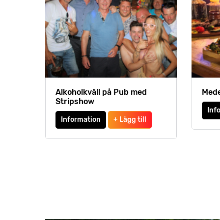
Alkoholkväll på Pub med
Mede
Stripshow
Inf
Information
+ Lägg till