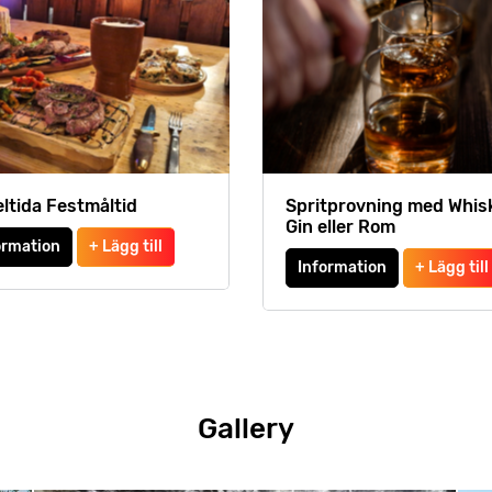
ltida Festmåltid
Spritprovning med Whis
Gin eller Rom
ormation
+ Lägg till
Information
+ Lägg till
Gallery