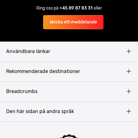
Ring oss på
+45 89 87 83 31
eller
skicka ett meddelande
Användbara länkar
Privacy Policy
Rekommenderade destinationer
Terms & Conditions
Copyright
Budapest
Breadcrumbs
Prag
Gdansk
Den här sidan på andra språk
Riga
Amsterdam
Barcelona