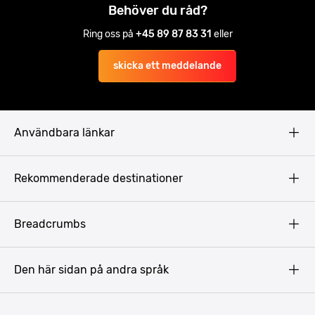
Behöver du råd?
Ring oss på
+45 89 87 83 31
eller
skicka ett meddelande
Användbara länkar
Privacy Policy
Rekommenderade destinationer
Terms & Conditions
Copyright
Budapest
Breadcrumbs
Prag
Gdansk
Den här sidan på andra språk
Riga
Amsterdam