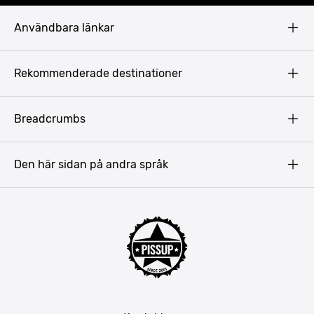
Användbara länkar
Privacy Policy
Rekommenderade destinationer
Terms & Conditions
Copyright
Budapest
Breadcrumbs
Prag
Gdansk
Den här sidan på andra språk
Riga
Amsterdam
Barcelona
Mallorca
Lissabon
Berlin
München