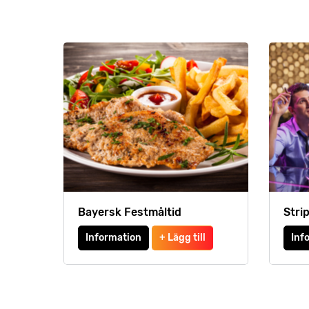
Bayersk Festmåltid
Stri
Information
+ Lägg till
Inf