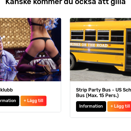
Kanske kommer du också att gilla
pklubb
Strip Party Bus - US Sch
Bus (Max. 15 Pers.)
ormation
+ Lägg till
Information
+ Lägg till