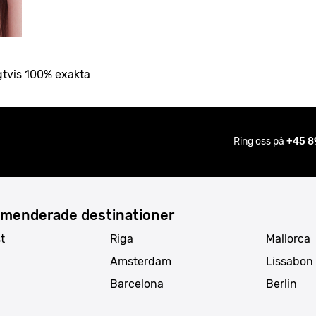
gtvis 100% exakta
Ring oss på
+45 8
menderade destinationer
t
Riga
Mallorca
Amsterdam
Lissabon
Barcelona
Berlin