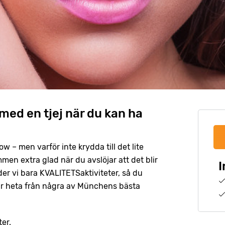
 med en tjej när du kan ha
 – men varför inte krydda till det lite
n extra glad när du avslöjar att det blir
I
uder vi bara KVALITETSaktiviteter, så du
 är heta från några av Münchens bästa
ter.