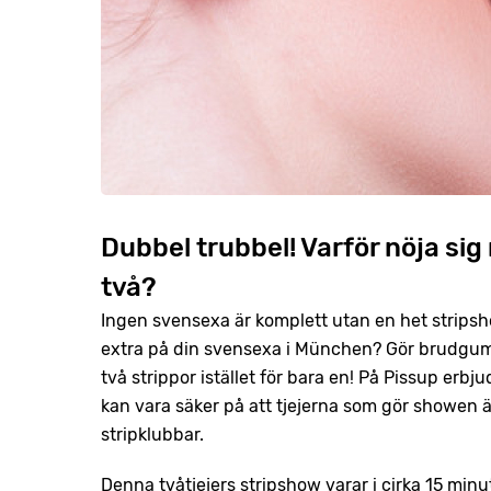
Dubbel trubbel! Varför nöja sig
två?
Ingen svensexa är komplett utan en het stripshow
extra på din svensexa i München? Gör brudgumme
två strippor istället för bara en! På Pissup erbj
kan vara säker på att tjejerna som gör showen
stripklubbar.
Denna tvåtjejers stripshow varar i cirka 15 minu