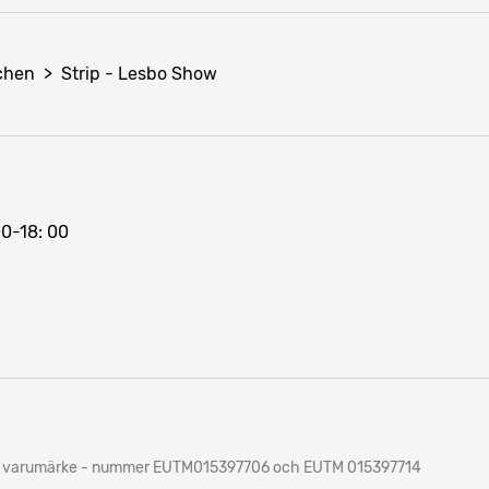
nchen
>
Strip - Lesbo Show
00-18: 00
trerat varumärke - nummer EUTM015397706 och EUTM 015397714