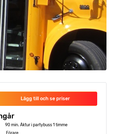
Lägg till och se priser
ngår
90 min. Åktur i partybuss 1 timme
Förare