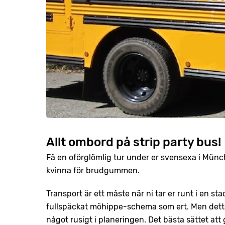
Allt ombord på strip party bus!
Få en oförglömlig tur under er svensexa i Mün
kvinna för brudgummen.
Transport är ett måste när ni tar er runt i en s
fullspäckat möhippe-schema som ert. Men detta 
något rusigt i planeringen. Det bästa sättet at