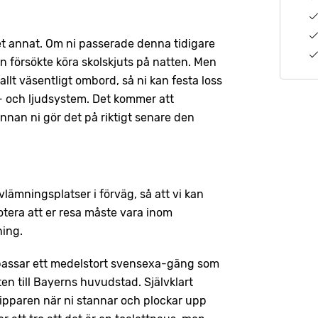
et annat. Om ni passerade denna tidigare
on försökte köra skolskjuts på natten. Men
allt väsentligt ombord, så ni kan festa loss
s- och ljudsystem. Det kommer att
innan ni gör det på riktigt senare den
ämningsplatser i förväg, så att vi kan
otera att er resa måste vara inom
ning.
n passar ett medelstort svensexa-gäng som
n till Bayerns huvudstad. Självklart
tripparen när ni stannar och plockar upp