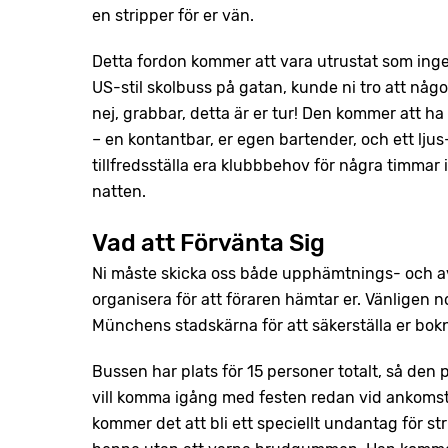
en stripper för er vän.
Detta fordon kommer att vara utrustat som ing
US-stil skolbuss på gatan, kunde ni tro att någ
nej, grabbar, detta är er tur! Den kommer att ha 
– en kontantbar, er egen bartender, och ett lju
tillfredsställa era klubbbehov för några timmar 
natten.
Vad att Förvänta Sig
Ni måste skicka oss både upphämtnings- och avl
organisera för att föraren hämtar er. Vänligen n
Münchens stadskärna för att säkerställa er bok
Bussen har plats för 15 personer totalt, så de
vill komma igång med festen redan vid ankomste
kommer det att bli ett speciellt undantag för s