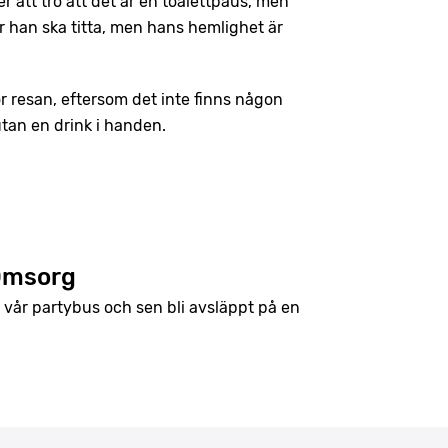
tt tro att det är en toalettpaus, men
ar han ska titta, men hans hemlighet är
för resan, eftersom det inte finns någon
utan en drink i handen.
 Omsorg
d vår partybus och sen bli avsläppt på en