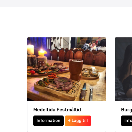
Medeltida Festmåltid
Burg
Information
+ Lägg till
Inf