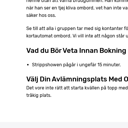
henne utan att varna brudgummen. Han kommer a
när han ser en tjej kliva ombord, vet han inte v
säker hos oss.
Se till att alla i gruppen tar med sig kontanter 
kortautomat ombord. Vi vill inte att någon står 
Vad du Bör Veta Innan Bokning
Strippshowen pågår i ungefär 15 minuter.
Välj Din Avlämningsplats Med
Det vore inte rätt att starta kvällen på topp me
tråkig plats.