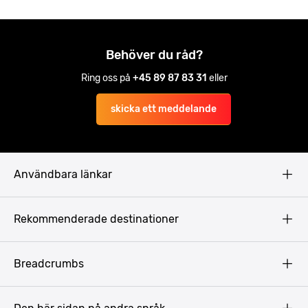
Behöver du råd?
Ring oss på
+45 89 87 83 31
eller
skicka ett meddelande
Användbara länkar
Privacy Policy
Rekommenderade destinationer
Terms & Conditions
Copyright
Budapest
Breadcrumbs
Prag
Gdansk