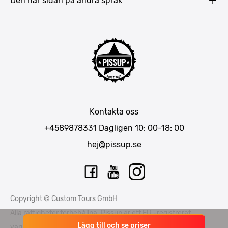
Den här sidan på andra språk
Riga
Amsterdam
Barcelona
Mallorca
Lissabon
Berlin
München
Kontakta oss
Bukarest
+4589878331
Dagligen 10: 00-18: 00
hej@pissup.se
Copyright © Custom Tours GmbH
Alla rättigheter förbehållna. Pissup är ett EU -registrerat
Lägg till och se priser
varumärke - nummer EUTM015397706 och EUTM 015397714