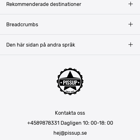
Rekommenderade destinationer
Terms & Conditions
Copyright
Budapest
Breadcrumbs
Prag
Gdansk
Den här sidan på andra språk
Riga
Amsterdam
Barcelona
Mallorca
Lissabon
Berlin
München
Kontakta oss
Bukarest
+4589878331
Dagligen 10: 00-18: 00
hej@pissup.se