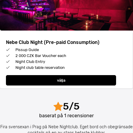
Nebe Club Night (Pre-paid Consumption)
Pissup Guide
2 000 CZK Bar Voucher each
Night Club Entry
Night club table reservation
välja
5
/
5
baserat på
1
recensioner
Fira svensexan i Prag på Nebe Nightclub. Eget bord och obegränsade
cocktails på en av stans hetaste klubbar.