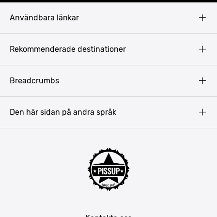
Användbara länkar
Privacy Policy
Rekommenderade destinationer
Terms & Conditions
Copyright
Budapest
Breadcrumbs
Prag
Gdansk
Den här sidan på andra språk
Riga
Amsterdam
Barcelona
Mallorca
Lissabon
Berlin
München