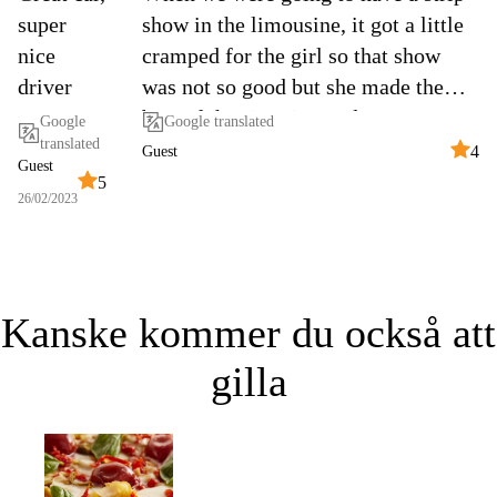
super
show in the limousine, it got a little
nice
cramped for the girl so that show
driver
was not so good but she made the
best of the situation and we were
Google
Google translated
translated
happy.
4
Guest
Guest
5
26/02/2023
Kanske kommer du också att
gilla