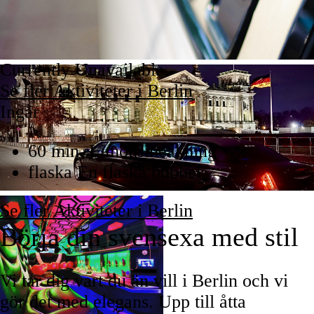
Currently Unavailable
Se fler Aktiviteter i Berlin
Ingår
60 min. Limousineåkning
flaska En flaska bubbel
Se fler Aktiviteter i Berlin
Börja din svensexa med stil
Vi tar dig vart du än vill i Berlin och vi
gör det med elegans. Upp till åtta