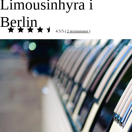
Limousinhyra i
Berlin
4.5/5 (
2 recensioner
)