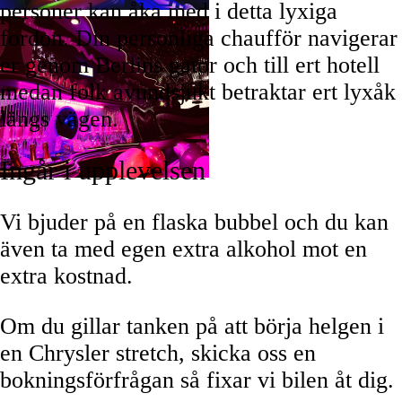
personer kan åka med i detta lyxiga
fordon. Din personliga chaufför navigerar
er genom Berlins gator och till ert hotell
medan folk avundsjukt betraktar ert lyxåk
längs vägen.
Ingår i upplevelsen
Vi bjuder på en flaska bubbel och du kan
även ta med egen extra alkohol mot en
extra kostnad.
Om du gillar tanken på att börja helgen i
en Chrysler stretch, skicka oss en
bokningsförfrågan så fixar vi bilen åt dig.