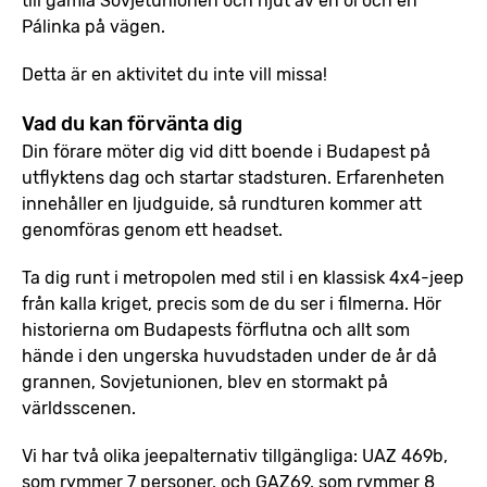
till gamla Sovjetunionen och njut av en öl och en
Pálinka på vägen.
Detta är en aktivitet du inte vill missa!
Vad du kan förvänta dig
Din förare möter dig vid ditt boende i Budapest på
utflyktens dag och startar stadsturen. Erfarenheten
innehåller en ljudguide, så rundturen kommer att
genomföras genom ett headset.
Ta dig runt i metropolen med stil i en klassisk 4x4-jeep
från kalla kriget, precis som de du ser i filmerna. Hör
historierna om Budapests förflutna och allt som
hände i den ungerska huvudstaden under de år då
grannen, Sovjetunionen, blev en stormakt på
världsscenen.
Vi har två olika jeepalternativ tillgängliga: UAZ 469b,
som rymmer 7 personer, och GAZ69, som rymmer 8