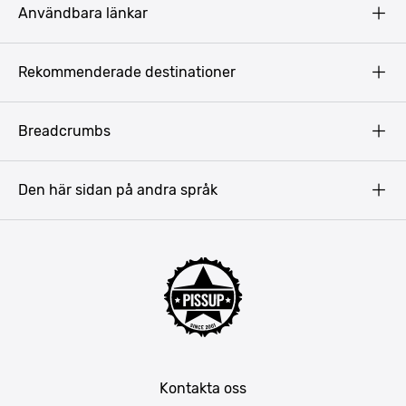
Användbara länkar
Privacy Policy
Rekommenderade destinationer
Terms & Conditions
Copyright
Budapest
Breadcrumbs
Prag
Gdansk
Den här sidan på andra språk
Riga
Amsterdam
Barcelona
Mallorca
Lissabon
Berlin
München
Kontakta oss