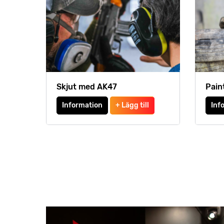
Skjut med AK47
Pain
Information
+ Lägg till
Inf