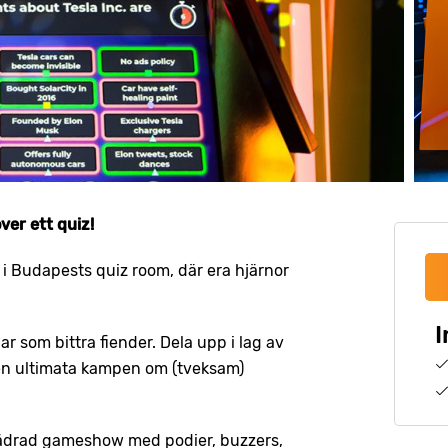
ver ett quiz!
 i Budapests quiz room, där era hjärnor
I
 som bittra fiender. Dela upp i lag av
den ultimata kampen om (tveksam)
lfjädrad gameshow med podier, buzzers,