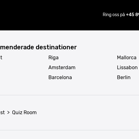
Ring oss på
+45 8
menderade destinationer
t
Riga
Mallorca
Amsterdam
Lissabon
Barcelona
Berlin
st
>
Quiz Room