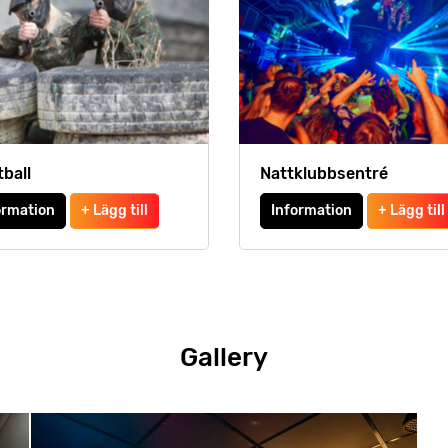
tball
Nattklubbsentré
ormation
+ Lägg till
Information
+ Lägg till
Gallery