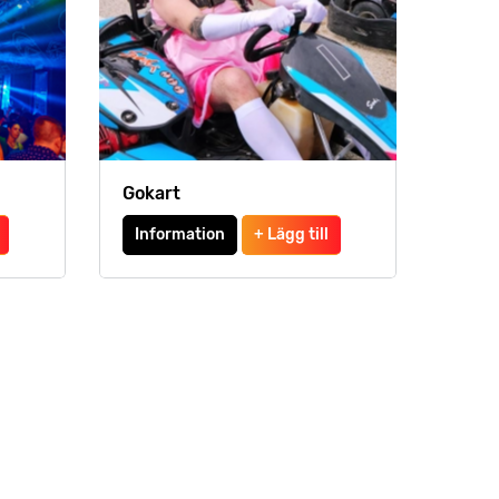
Gokart
Information
+ Lägg till