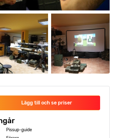
Lägg till och se priser
ngår
Pissup-guide