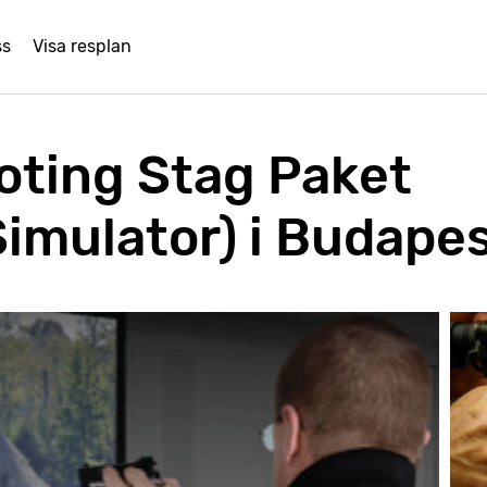
ss
Visa resplan
ting Stag Paket
Simulator) i Budape