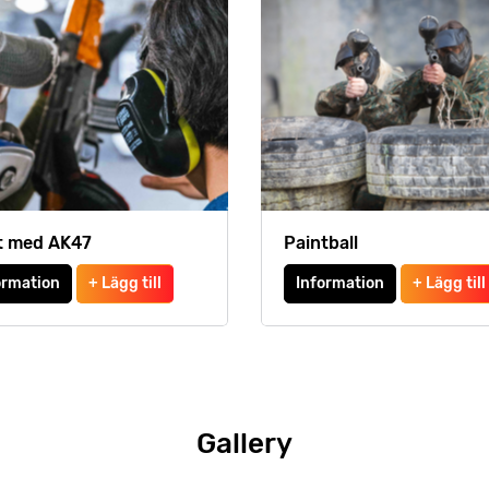
t med AK47
Paintball
ormation
+ Lägg till
Information
+ Lägg till
Gallery