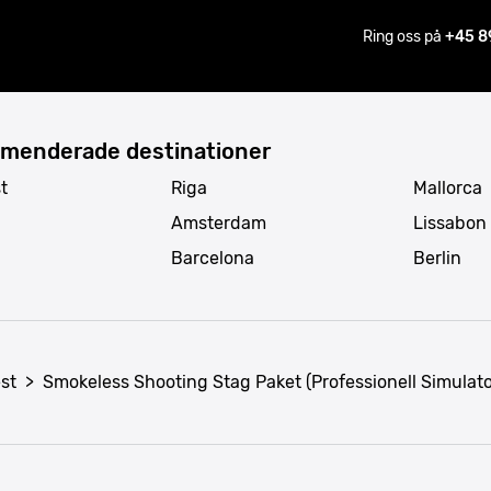
Ring oss på
+45 8
menderade destinationer
t
Riga
Mallorca
Amsterdam
Lissabon
Barcelona
Berlin
st
>
Smokeless Shooting Stag Paket (Professionell Simulato