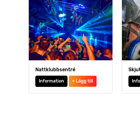
Nattklubbsentré
Skju
Information
+ Lägg till
Inf