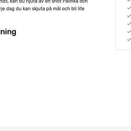
nds, kan du njuta av en shot Pálinka och
rje dag du kan skjuta på mål och bli lite
kning