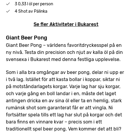
3 0,33 l öl per person
4 Shot av Pálinka
Se fler Aktiviteter i Bukarest
Giant Beer Pong
Giant Beer Pong – världens favoritdryckesspel på en
ny nivå. Testa din precision och njut av kalla öl på din
svensexa i Bukarest med denna festliga upplevelse.
Som i alla bra omgångar av beer pong, delar ni upp er
i två lag. Istället för att kasta bollar i koppar, siktar ni
på motståndarlagets korgar. Varje lag har sju korgar,
och varje gång en boll landar i en, måste det laget
antingen dricka en av sina öl eller ta en hemlig, stark
rumänsk shot som garanterat får er att vingla. Ni
fortsätter spela tills ett lag har slut på korgar och det
bara finns en vinnare kvar – precis som i ett
traditionellt spel beer pong. Vem kommer det att bli?