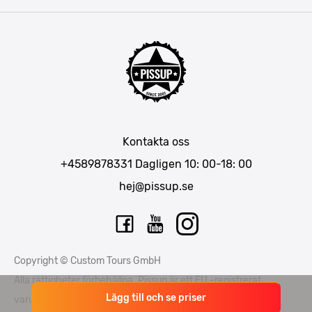
Amsterdam
Barcelona
Mallorca
Lissabon
Berlin
München
Kontakta oss
Bukarest
+4589878331
Dagligen 10: 00-18: 00
hej@pissup.se
Copyright © Custom Tours GmbH
Alla rättigheter förbehållna. Pissup är ett EU -registrerat
Lägg till och se priser
varumärke - nummer EUTM015397706 och EUTM 015397714