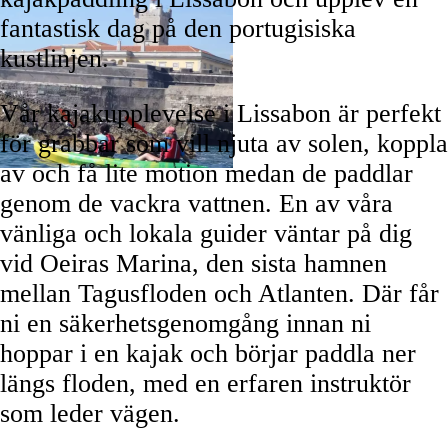
fantastisk dag på den portugisiska
kustlinjen.
Vår kajakupplevelse i Lissabon är perfekt
för grabbar som vill njuta av solen, koppla
av och få lite motion medan de paddlar
genom de vackra vattnen. En av våra
vänliga och lokala guider väntar på dig
vid Oeiras Marina, den sista hamnen
mellan Tagusfloden och Atlanten. Där får
ni en säkerhetsgenomgång innan ni
hoppar i en kajak och börjar paddla ner
längs floden, med en erfaren instruktör
som leder vägen.