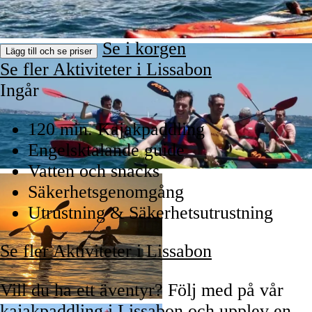
Se i korgen
Lägg till och se priser
Se fler Aktiviteter i Lissabon
Ingår
120 min. Kajakpaddling
Engelsktalande guide
Vatten och snacks
Säkerhetsgenomgång
Utrustning & Säkerhetsutrustning
Se fler Aktiviteter i Lissabon
Vill du ha ett äventyr? Följ med på vår
kajakpaddling i Lissabon och upplev en