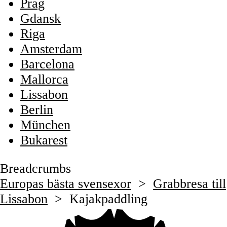
Prag
Gdansk
Riga
Amsterdam
Barcelona
Mallorca
Lissabon
Berlin
München
Bukarest
Breadcrumbs
Europas bästa svensexor
>
Grabbresa till
Lissabon
>
Kajakpaddling