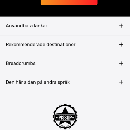
Användbara länkar
Privacy Policy
Rekommenderade destinationer
Terms & Conditions
Copyright
Budapest
Breadcrumbs
Prag
Gdansk
Den här sidan på andra språk
Riga
Amsterdam
Barcelona
Mallorca
Lissabon