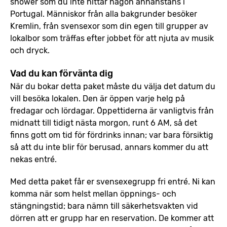
shower som du inte hittar någon annanstans i
Portugal. Människor från alla bakgrunder besöker
Kremlin, från svensexor som din egen till grupper av
lokalbor som träffas efter jobbet för att njuta av musik
och dryck.
Vad du kan förvänta dig
När du bokar detta paket måste du välja det datum du
vill besöka lokalen. Den är öppen varje helg på
fredagar och lördagar. Öppettiderna är vanligtvis från
midnatt till tidigt nästa morgon, runt 6 AM, så det
finns gott om tid för fördrinks innan; var bara försiktig
så att du inte blir för berusad, annars kommer du att
nekas entré.
Med detta paket får er svensexegrupp fri entré. Ni kan
komma när som helst mellan öppnings- och
stängningstid; bara nämn till säkerhetsvakten vid
dörren att er grupp har en reservation. De kommer att