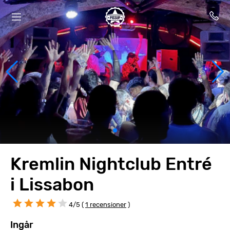
Kremlin Nightclub Entré
i Lissabon
4/5 (
1 recensioner
)
Ingår