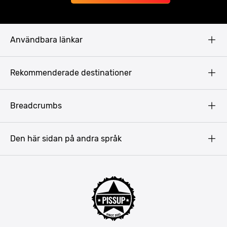
Användbara länkar
Privacy Policy
Rekommenderade destinationer
Terms & Conditions
Copyright
Budapest
Breadcrumbs
Prag
Gdansk
Den här sidan på andra språk
Riga
Amsterdam
Barcelona
Mallorca
Lissabon