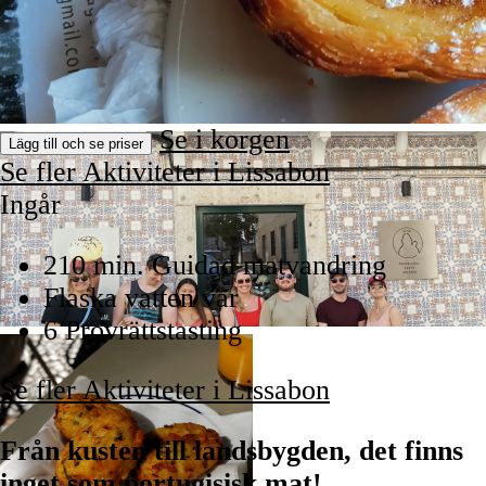
Se i korgen
Lägg till och se priser
Se fler Aktiviteter i Lissabon
Ingår
210 min. Guidad matvandring
Flaska vatten var
6 Provrättstasting
Se fler Aktiviteter i Lissabon
Från kusten till landsbygden, det finns
inget som portugisisk mat!