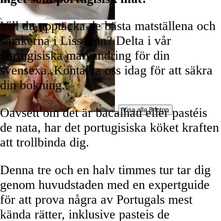
Vill du upptäcka de bästa matställena och
smakerna i Lissabon? Delta i vår
portugisiska matvandring för din
svensexa. Kontakta oss idag för att säkra
din bokning.
Oavsett om det är bacalhau eller pastéis
Visa alla 8 foton
de nata, har det portugisiska köket kraften
att trollbinda dig.
Denna tre och en halv timmes tur tar dig
genom huvudstaden med en expertguide
för att prova några av Portugals mest
kända rätter, inklusive pasteis de