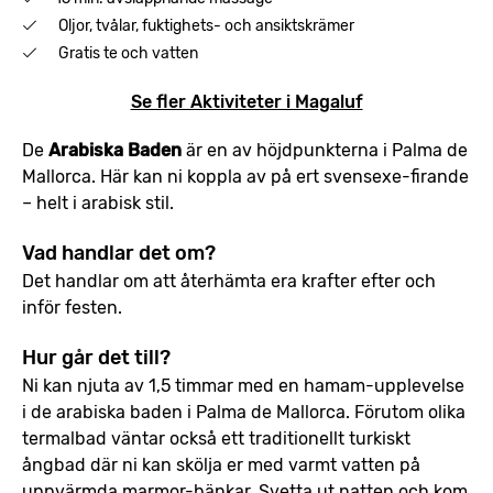
Oljor, tvålar, fuktighets- och ansiktskrämer
Gratis te och vatten
Se fler Aktiviteter i Magaluf
De
Arabiska Baden
är en av höjdpunkterna i Palma de
Mallorca. Här kan ni koppla av på ert svensexe-firande
– helt i arabisk stil.
Vad handlar det om?
Det handlar om att återhämta era krafter efter och
inför festen.
Hur går det till?
Ni kan njuta av 1,5 timmar med en hamam-upplevelse
i de arabiska baden i Palma de Mallorca. Förutom olika
termalbad väntar också ett traditionellt turkiskt
ångbad där ni kan skölja er med varmt vatten på
uppvärmda marmor-bänkar. Svetta ut natten och kom