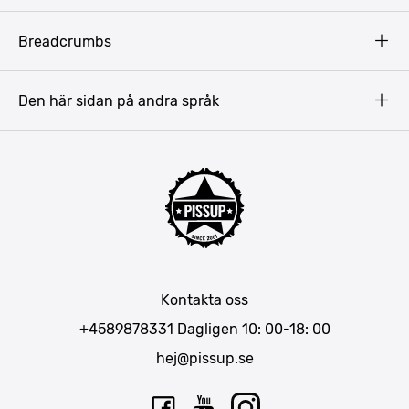
Copyright
Budapest
Breadcrumbs
Prag
Gdansk
Den här sidan på andra språk
Riga
Amsterdam
Barcelona
Mallorca
Lissabon
Berlin
München
Kontakta oss
Bukarest
+4589878331
Dagligen 10: 00-18: 00
hej@pissup.se