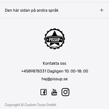
Gdansk
Den här sidan på andra språk
Riga
Amsterdam
Barcelona
Mallorca
Lissabon
Berlin
München
Kontakta oss
Bukarest
+4589878331
Dagligen 10: 00-18: 00
hej@pissup.se
Copyright © Custom Tours GmbH