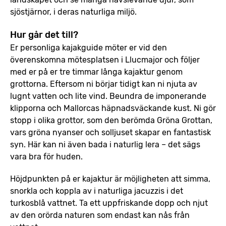
sjöstjärnor, i deras naturliga miljö.
Hur går det till?
Er personliga kajakguide möter er vid den
överenskomna mötesplatsen i Llucmajor och följer
med er på er tre timmar långa kajaktur genom
grottorna. Eftersom ni börjar tidigt kan ni njuta av
lugnt vatten och lite vind. Beundra de imponerande
klipporna och Mallorcas häpnadsväckande kust. Ni gör
stopp i olika grottor, som den berömda Gröna Grottan,
vars gröna nyanser och solljuset skapar en fantastisk
syn. Här kan ni även bada i naturlig lera – det sägs
vara bra för huden.
Höjdpunkten på er kajaktur är möjligheten att simma,
snorkla och koppla av i naturliga jacuzzis i det
turkosblå vattnet. Ta ett uppfriskande dopp och njut
av den orörda naturen som endast kan nås från