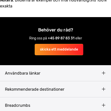
Notera
: Bilderna är exempel och inte nödvändigtvis 100%
exakta
Behöver du råd?
Ring oss på
+45 89 87 83 31
eller
skicka ett meddelande
Användbara länkar
Privacy Policy
Rekommenderade destinationer
Terms & Conditions
Copyright
Budapest
Breadcrumbs
Prag