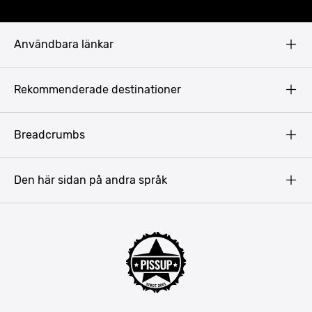
Användbara länkar
Privacy Policy
Rekommenderade destinationer
Terms & Conditions
Copyright
Budapest
Breadcrumbs
Prag
Gdansk
Den här sidan på andra språk
Riga
Amsterdam
Barcelona
Mallorca
Lissabon
Berlin