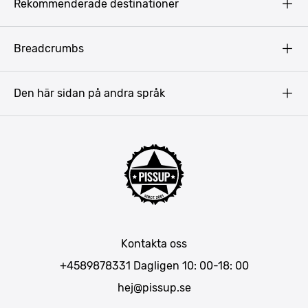
Rekommenderade destinationer
Terms & Conditions
Copyright
Budapest
Breadcrumbs
Prag
Gdansk
Den här sidan på andra språk
Riga
Amsterdam
Barcelona
Mallorca
Lissabon
Berlin
München
Kontakta oss
Bukarest
+4589878331
Dagligen 10: 00-18: 00
hej@pissup.se