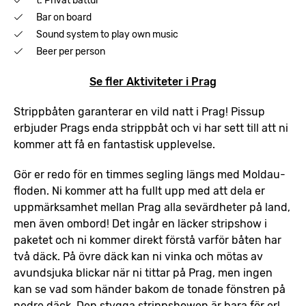
t. Privat båttur
Bar on board
Sound system to play own music
Beer per person
Se fler Aktiviteter i Prag
Strippbåten garanterar en vild natt i Prag! Pissup
erbjuder Prags enda strippbåt och vi har sett till att ni
kommer att få en fantastisk upplevelse.
Gör er redo för en timmes segling längs med Moldau-
floden. Ni kommer att ha fullt upp med att dela er
uppmärksamhet mellan Prag alla sevärdheter på land,
men även ombord! Det ingår en läcker stripshow i
paketet och ni kommer direkt förstå varför båten har
två däck. På övre däck kan ni vinka och mötas av
avundsjuka blickar när ni tittar på Prag, men ingen
kan se vad som händer bakom de tonade fönstren på
nedre däck. Den stygga strippshowen är bara för er!