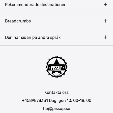
Privacy Policy
Rekommenderade destinationer
Terms & Conditions
Copyright
Budapest
Breadcrumbs
Prag
Gdansk
Den här sidan på andra språk
Riga
Amsterdam
Barcelona
Mallorca
Lissabon
Berlin
München
Kontakta oss
Bukarest
+4589878331
Dagligen 10: 00-18: 00
hej@pissup.se