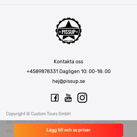
Amsterdam
Barcelona
Mallorca
Lissabon
Berlin
München
Kontakta oss
Bukarest
+4589878331
Dagligen 10: 00-18: 00
hej@pissup.se
Copyright © Custom Tours GmbH
Alla rättigheter förbehållna. Pissup är ett EU -registrerat
Lägg till och se priser
varumärke - nummer EUTM015397706 och EUTM 015397714