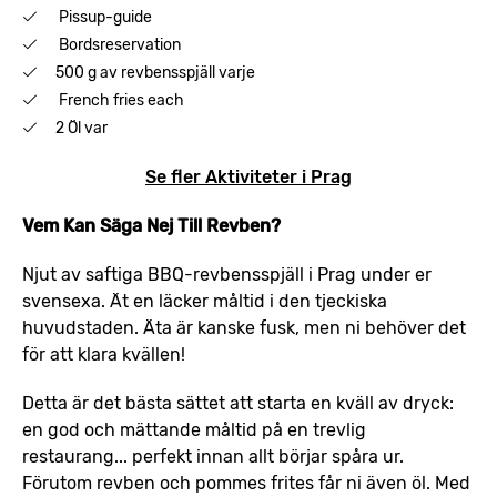
Pissup-guide
Bordsreservation
500 g av revbensspjäll varje
French fries each
2 Öl var
Se fler Aktiviteter i Prag
Vem Kan Säga Nej Till Revben?
Njut av saftiga BBQ-revbensspjäll i Prag under er
svensexa. Ät en läcker måltid i den tjeckiska
huvudstaden. Äta är kanske fusk, men ni behöver det
för att klara kvällen!
Detta är det bästa sättet att starta en kväll av dryck:
en god och mättande måltid på en trevlig
restaurang... perfekt innan allt börjar spåra ur.
Förutom revben och pommes frites får ni även öl. Med