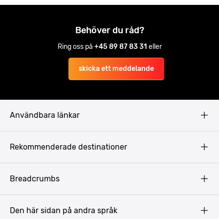
Behöver du råd?
Ring oss på
+45 89 87 83 31
eller
skicka ett meddelande
Användbara länkar
Privacy Policy
Rekommenderade destinationer
Terms & Conditions
Copyright
Budapest
Breadcrumbs
Prag
Gdansk
Den här sidan på andra språk
Riga