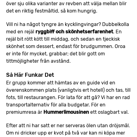
över sju olika varianter av revben att välja mellan blir
det en riktig festmåltid, så kom hungrig.
Vill ni ha något tyngre än kycklingvingar? Dubbelkolla
med en rejäl
ryggbiff och skönhetserfarenhet
. En
rejäl bit rött kött till middag, och sedan en tjeckisk
skönhet som dessert, endast för brudgummen. Oroa
er inte för mycket, grabbar; det blir gott om
tittmöjligheter från avstånd.
Så Här Funkar Det
Er grupp kommer att hämtas av en guide vid en
överenskommen plats (vanligtvis ert hotell) och tas, till
fots, till restaurangen. För lata för att gå? Vi har en rad
transportalternativ för alla budgetar. För en
premiumresa är
Hummerlimousinen
ett oslagbart val.
Efter att ni har satt er ner serveras ölen utan dröjsmål.
Om ni dricker upp er kvot på två var kan ni köpa mer