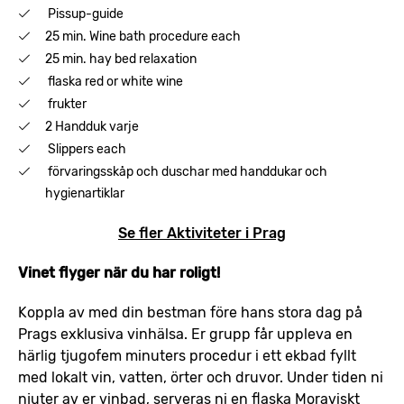
Pissup-guide
25 min. Wine bath procedure each
25 min. hay bed relaxation
flaska red or white wine
frukter
2 Handduk varje
Slippers each
förvaringsskåp och duschar med handdukar och
hygienartiklar
Se fler Aktiviteter i Prag
Vinet flyger när du har roligt!
Koppla av med din bestman före hans stora dag på
Prags exklusiva vinhälsa. Er grupp får uppleva en
härlig tjugofem minuters procedur i ett ekbad fyllt
med lokalt vin, vatten, örter och druvor. Under tiden ni
njuter av er vinbad, serveras ni en flaska Moraviskt