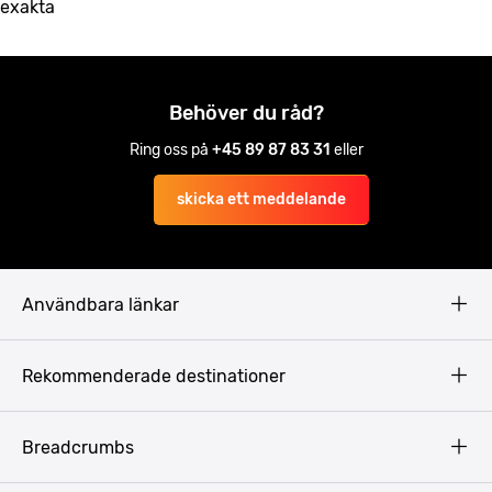
exakta
Behöver du råd?
Ring oss på
+45 89 87 83 31
eller
skicka ett meddelande
Användbara länkar
Privacy Policy
Rekommenderade destinationer
Terms & Conditions
Copyright
Budapest
Breadcrumbs
Prag