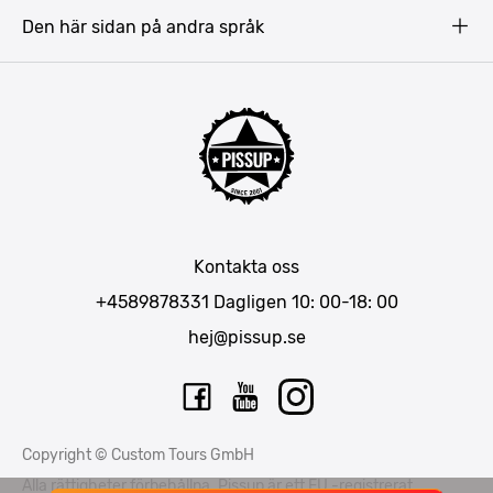
Gdansk
Den här sidan på andra språk
Riga
Amsterdam
Barcelona
Mallorca
Lissabon
Berlin
München
Kontakta oss
Bukarest
+4589878331
Dagligen 10: 00-18: 00
hej@pissup.se
Copyright © Custom Tours GmbH
Alla rättigheter förbehållna. Pissup är ett EU -registrerat