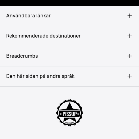
Användbara länkar
Privacy Policy
Rekommenderade destinationer
Terms & Conditions
Copyright
Budapest
Breadcrumbs
Prag
Gdansk
Den här sidan på andra språk
Riga
Amsterdam
Barcelona
Mallorca
Lissabon
Berlin