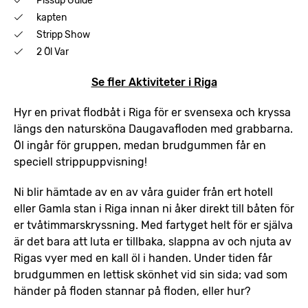
Pissup Guide
kapten
Stripp Show
2 Öl Var
Se fler Aktiviteter i Riga
Hyr en privat flodbåt i Riga för er svensexa och kryssa
längs den natursköna Daugavafloden med grabbarna.
Öl ingår för gruppen, medan brudgummen får en
speciell strippuppvisning!
Ni blir hämtade av en av våra guider från ert hotell
eller Gamla stan i Riga innan ni åker direkt till båten för
er tvåtimmarskryssning. Med fartyget helt för er själva
är det bara att luta er tillbaka, slappna av och njuta av
Rigas vyer med en kall öl i handen. Under tiden får
brudgummen en lettisk skönhet vid sin sida; vad som
händer på floden stannar på floden, eller hur?