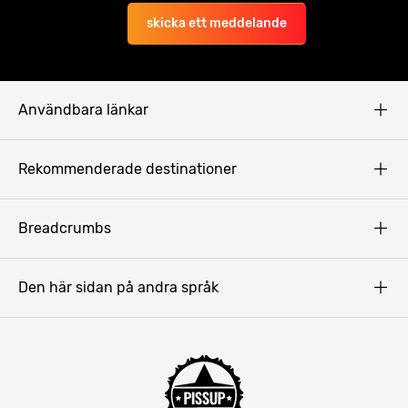
skicka ett meddelande
Användbara länkar
Privacy Policy
Rekommenderade destinationer
Terms & Conditions
Copyright
Budapest
Breadcrumbs
Prag
Gdansk
Den här sidan på andra språk
Riga
Amsterdam
Barcelona
Mallorca