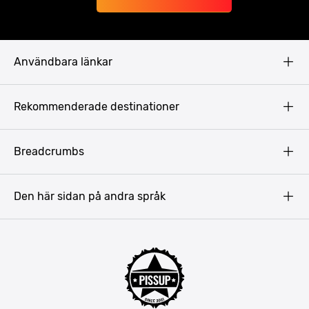
Användbara länkar
Privacy Policy
Rekommenderade destinationer
Terms & Conditions
Copyright
Budapest
Breadcrumbs
Prag
Gdansk
Den här sidan på andra språk
Riga
Amsterdam
Barcelona
Mallorca
Lissabon