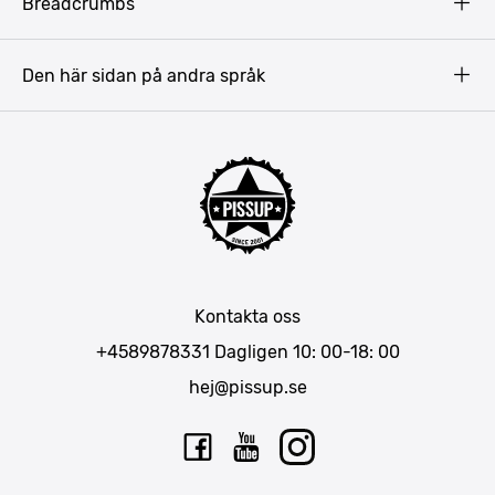
Breadcrumbs
Prag
Gdansk
Den här sidan på andra språk
Riga
Amsterdam
Barcelona
Mallorca
Lissabon
Berlin
München
Kontakta oss
Bukarest
+4589878331
Dagligen 10: 00-18: 00
hej@pissup.se