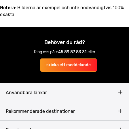
Notera
: Bilderna är exempel och inte nödvändigtvis 100%
exakta
Behöver du råd?
Ring oss på
+45 89 87 83 31
eller
skicka ett meddelande
Användbara länkar
Privacy Policy
Rekommenderade destinationer
Terms & Conditions
Copyright
Budapest