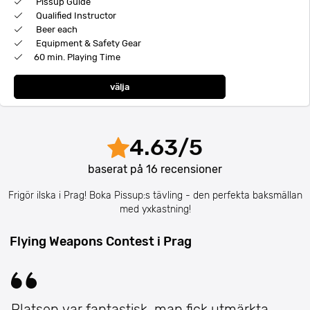
Pissup Guide
Qualified Instructor
Beer each
Equipment & Safety Gear
60 min. Playing Time
välja
4.63
/
5
baserat på
16
recensioner
Frigör ilska i Prag! Boka Pissup:s tävling - den perfekta baksmällan
med yxkastning!
Flying Weapons Contest i Prag
Platsen var fantastisk, man fick utmärkta