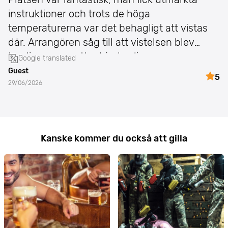
instruktioner och trots de höga
temperaturerna var det behagligt att vistas
där. Arrangören såg till att vistelsen blev
trevlig genom att erbjuda oli
Google translated
Guest
5
29/06/2026
Kanske kommer du också att gilla