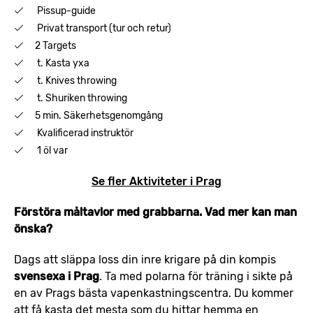
Pissup-guide
Privat transport (tur och retur)
2 Targets
t. Kasta yxa
t. Knives throwing
t. Shuriken throwing
5 min. Säkerhetsgenomgång
Kvalificerad instruktör
1 öl var
Se fler Aktiviteter i Prag
Förstöra måltavlor med grabbarna. Vad mer kan man
önska?
Dags att släppa loss din inre krigare på din kompis
svensexa i Prag
. Ta med polarna för träning i sikte på
en av Prags bästa vapenkastningscentra. Du kommer
att få kasta det mesta som du hittar hemma en