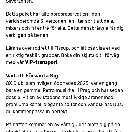
Silverzonen.
Detta paket har allt: bordsreservation i den
världsberömda Silverzonen, en liter sprit att dela,
mixers och fri entré för alla. Detta dansbränsle får dig
verkligen på benen.
Lämna över rodret till Pissup, och låt oss visa er vad
en riktig fest är, grabbar. Boka din skjuts dit i förväg
med vår
VIP-transport
.
Vad att Förvänta Sig
OX Club, som nyligen öppnades 2023, var en gång
bara en gammal Retro musikhall i Prag och har sedan
dess blivit en av stadens mest lyxiga arenor med
premiumalkohol, eleganta soffor och världsklass DJs;
du kommer passa in perfekt.
På natten kommer en av våra guider möta dig på en
utvald plats i staden och ta dig till arenan för att låta