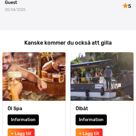
Guest
5
30/04/2025
Kanske kommer du också att gilla
Öl Spa
Ölbåt
Information
Information
+ Lägg till
+ Lägg till