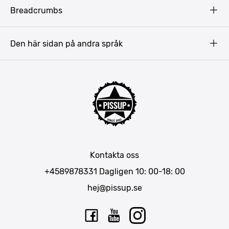
Copyright
Budapest
Breadcrumbs
Prag
Gdansk
Den här sidan på andra språk
Riga
Amsterdam
Barcelona
Mallorca
Lissabon
Berlin
München
Kontakta oss
Bukarest
+4589878331
Dagligen 10: 00-18: 00
hej@pissup.se