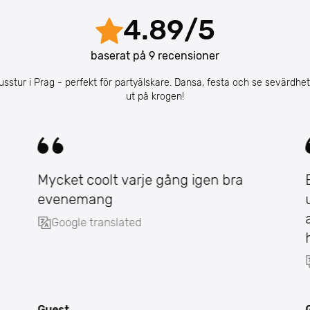
4.89
/
5
baserat på
9
recensioner
sstur i Prag - perfekt för partyälskare. Dansa, festa och se sevärdhet
ut på krogen!
Mycket coolt varje gång igen bra
evenemang
Google translated
Guest