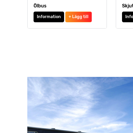
Ölbus
Skju
Information
+ Lägg till
Inf