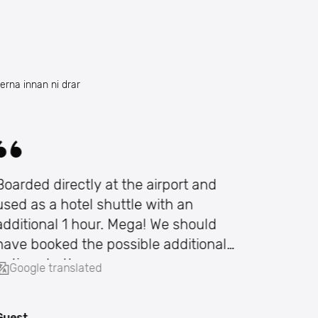
erna innan ni drar
Boarded directly at the airport and
used as a hotel shuttle with an
additional 1 hour. Mega! We should
have booked the possible additional
options better.
Google translated
Guest