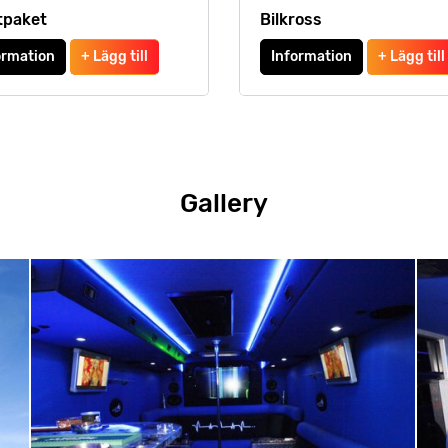
tpaket
Bilkross
ormation
+ Lägg till
Information
+ Lägg till
Gallery