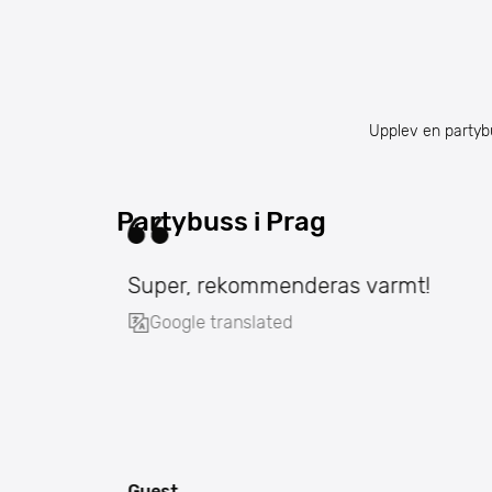
Upplev en partybu
Partybuss i Prag
Super, rekommenderas varmt!
Google translated
Guest