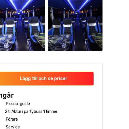
Lägg till och se priser
ngår
Pissup-guide
2 t. Åktur i partybuss 1 timme
Förare
Service