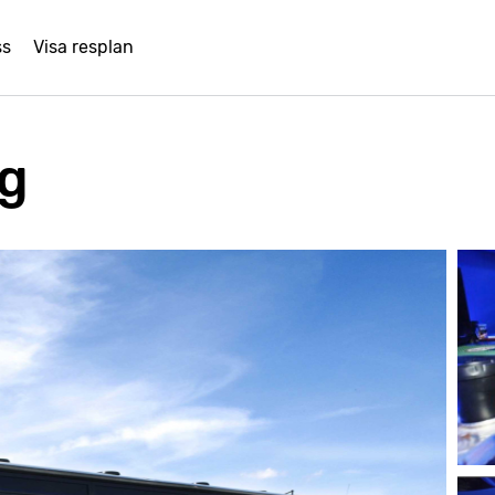
ss
Visa resplan
ag