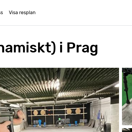
ss
Visa resplan
namiskt) i Prag