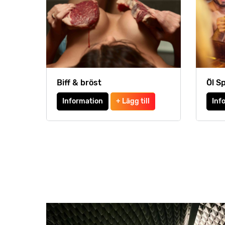
Biff & bröst
Öl S
Information
+ Lägg till
Inf