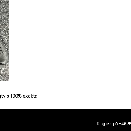
gtvis 100% exakta
Ring oss på
+45 8