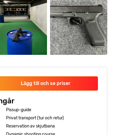
Lägg till och se priser
ngår
Pissup-guide
Privat transport (tur och retur)
Reservation av skjutbana
Dynamic shooting course